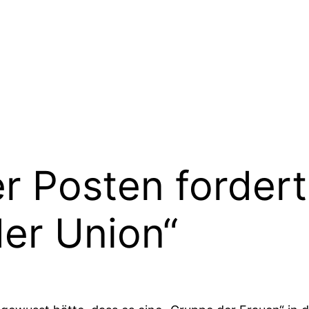
er Posten forder
der Union“